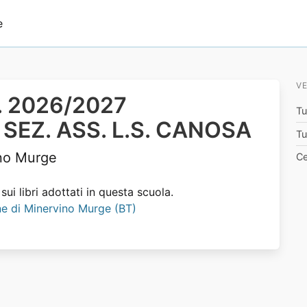
e
VE
.s. 2026/2027
Tu
 SEZ. ASS. L.S. CANOSA
Tu
no Murge
Ce
ui libri adottati in questa scuola.
mune di Minervino Murge (BT)