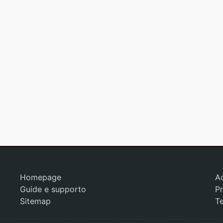
Homepage
A
Guide e supporto
Pr
Sitemap
Te