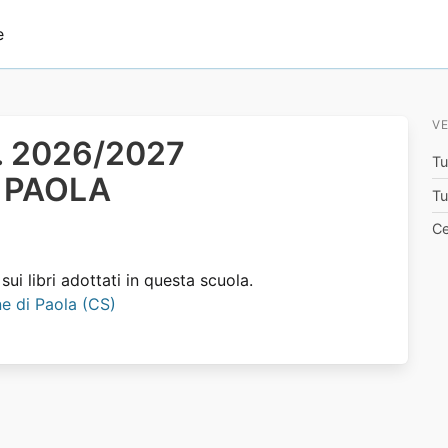
e
VE
.s. 2026/2027
Tu
 PAOLA
Tu
Ce
ui libri adottati in questa scuola.
une di Paola (CS)