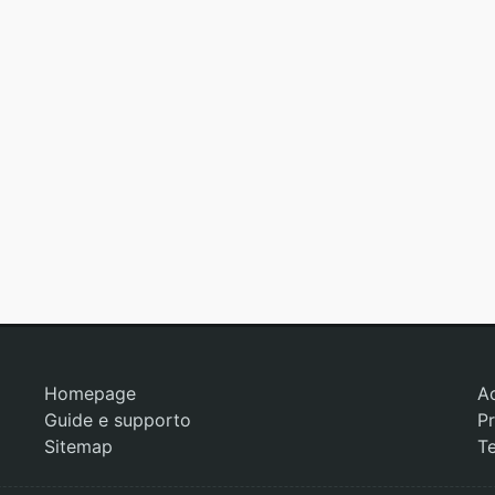
Homepage
A
Guide e supporto
Pr
Sitemap
Te