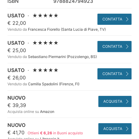
ISBN
9788824794923
USATO
·
★★★★★
CONTATTA
€ 22,00
Venduto da
Francesca Fiorello (Santa Lucia di Piave, TV)
USATO
·
★★★★★
CONTATTA
€ 25,00
Venduto da
Sebastiano Piermarini (Pozzolengo, BS)
USATO
·
★★★★★
CONTATTA
€ 26,00
Venduto da
Camilla Spadolini (Firenze, FI)
NUOVO
ACQUISTA
€ 39,39
Acquista online su
Amazon
NUOVO
ACQUISTA
€ 41,70
Ottieni
€ 6,26
in Buoni acquisto
Acquista online su
Libraccio.it