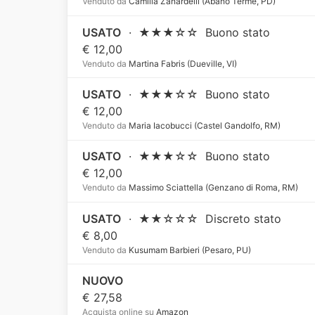
Venduto da
Camilla Zanardelli (Abano Terme, PD)
USATO
·
★★★☆☆
Buono stato
€ 12,00
Venduto da
Martina Fabris (Dueville, VI)
USATO
·
★★★☆☆
Buono stato
€ 12,00
Venduto da
Maria Iacobucci (Castel Gandolfo, RM)
USATO
·
★★★☆☆
Buono stato
€ 12,00
Venduto da
Massimo Sciattella (Genzano di Roma, RM)
USATO
·
★★☆☆☆
Discreto stato
€ 8,00
Venduto da
Kusumam Barbieri (Pesaro, PU)
NUOVO
€ 27,58
Acquista online su
Amazon