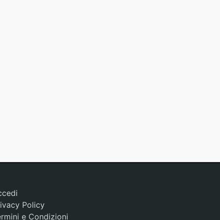
ccedi
ivacy Policy
rmini e Condizioni