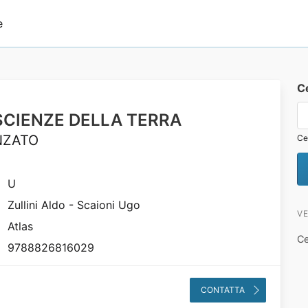
e
C
SCIENZE DELLA TERRA
NZATO
Ce
U
Zullini Aldo - Scaioni Ugo
VE
Atlas
Ce
9788826816029
CONTATTA