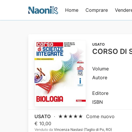
Home
Comprare
Vender
USATO
CORSO DI 
Volume
Autore
Editore
ISBN
USATO
·
★★★★★
Come nuovo
€ 10,00
Venduto da
Vincenza Nastasi (Taglio di Po, RO)