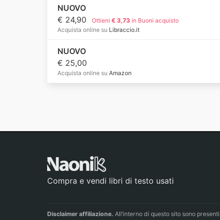
NUOVO
€ 24,90
Ottieni
€ 3,73
in Buoni acquisto
Acquista online su
Libraccio.it
NUOVO
€ 25,00
Acquista online su
Amazon
Compra e vendi libri di testo usati