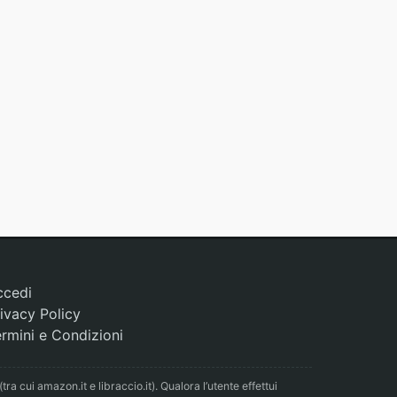
ccedi
ivacy Policy
rmini e Condizioni