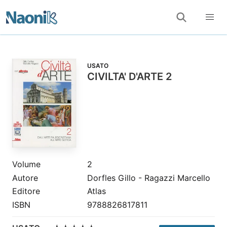
USATO
CIVILTA' D'ARTE 2
Volume
2
Autore
Dorfles Gillo - Ragazzi Marcello
Editore
Atlas
ISBN
9788826817811