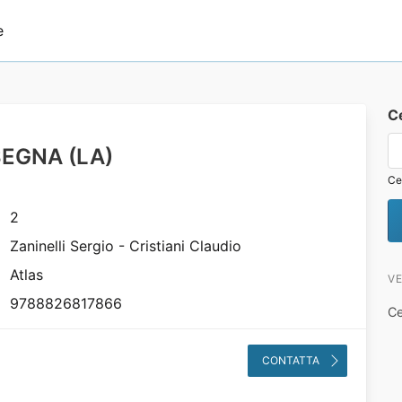
e
C
SEGNA (LA)
Ce
2
Zaninelli Sergio - Cristiani Claudio
Atlas
VE
9788826817866
Ce
CONTATTA