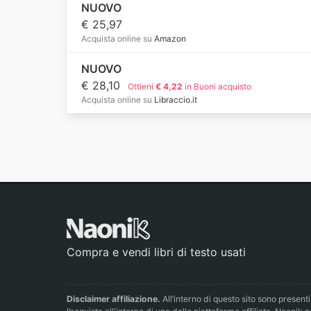
NUOVO
€ 25,97
Acquista online su
Amazon
NUOVO
€ 28,10
Ottieni
€ 4,22
in Buoni acquisto
Acquista online su
Libraccio.it
Compra e vendi libri di testo usati