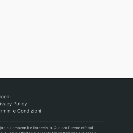
ccedi
ivacy Policy
rmini e Condizioni