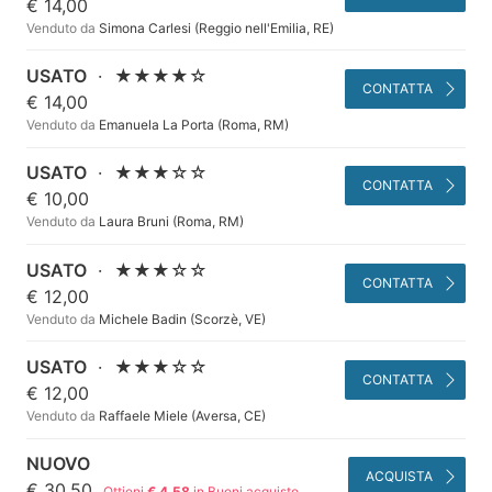
€ 14,00
Venduto da
Simona Carlesi (Reggio nell'Emilia, RE)
USATO
·
★★★★☆
CONTATTA
€ 14,00
Venduto da
Emanuela La Porta (Roma, RM)
USATO
·
★★★☆☆
CONTATTA
€ 10,00
Venduto da
Laura Bruni (Roma, RM)
USATO
·
★★★☆☆
CONTATTA
€ 12,00
Venduto da
Michele Badin (Scorzè, VE)
USATO
·
★★★☆☆
CONTATTA
€ 12,00
Venduto da
Raffaele Miele (Aversa, CE)
NUOVO
ACQUISTA
€ 30,50
Ottieni
€ 4,58
in Buoni acquisto