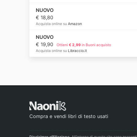
NUOVO
€ 18,80
Acquista online su
Amazon
NUOVO
€ 19,90
Ottieni
€ 2,99
in Buoni acquisto
Acquista online su
Libraccio.it
Compra e vendi libri di testo usati