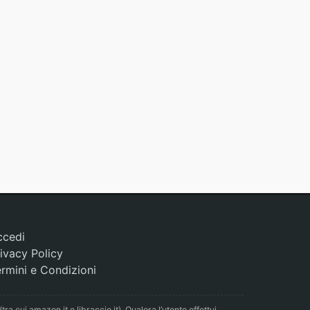
ccedi
ivacy Policy
rmini e Condizioni