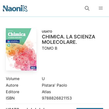
USATO
CHIMICA. LA SCIENZA
MOLECOLARE.
TOMO B
Volume
U
Autore
Pistara' Paolo
Editore
Atlas
ISBN
9788826821153