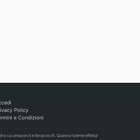
ccedi
ivacy Policy
rmini e Condizioni