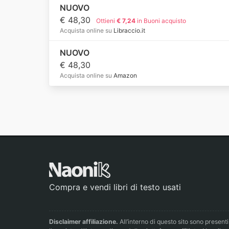
NUOVO
€ 48,30
Ottieni
€ 7,24
in Buoni acquisto
Acquista online su
Libraccio.it
NUOVO
€ 48,30
Acquista online su
Amazon
Compra e vendi libri di testo usati