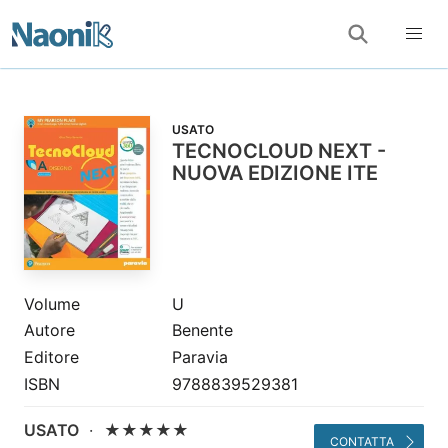
USATO
TECNOCLOUD NEXT -
NUOVA EDIZIONE ITE
Volume
U
Autore
Benente
Editore
Paravia
ISBN
9788839529381
USATO
·
★★★★★
CONTATTA