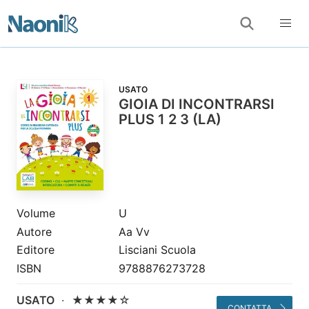
USATO
GIOIA DI INCONTRARSI
PLUS 1 2 3 (LA)
Volume
U
Autore
Aa Vv
Editore
Lisciani Scuola
ISBN
9788876273728
USATO
·
★★★★☆
CONTATTA