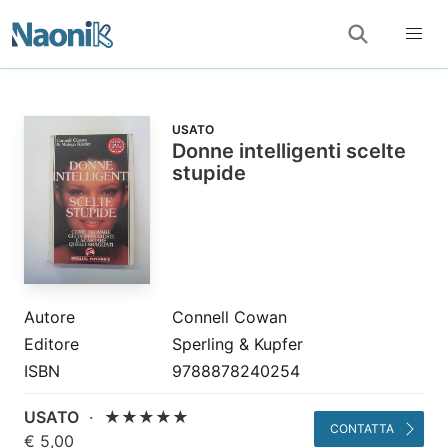
USATO
Donne intelligenti scelte
stupide
Autore
Connell Cowan
Editore
Sperling & Kupfer
ISBN
9788878240254
USATO
·
★★★★★
CONTATTA
€ 5,00